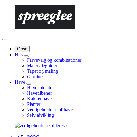
Close
Hus
Farvevalg og kombinationer
Materialeguider
Tapet og maling
Gardiner
Have
Havekalender
Havetilbehør
Køkkenhave
Planter
Vedligeholdelse af have
Selvudvikling